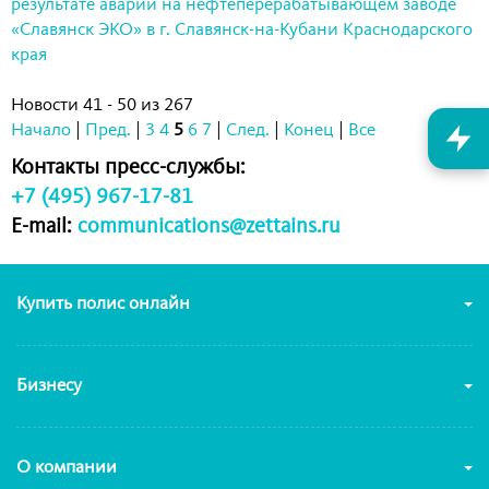
результате аварии на нефтеперерабатывающем заводе
«Славянск ЭКО» в г. Славянск-на-Кубани Краснодарского
края
Новости 41 - 50 из 267
Начало
|
Пред.
|
3
4
5
6
7
|
След.
|
Конец
|
Все
Контакты пресс-службы:
+7 (495) 967-17-81
E-mail:
communications@zettains.ru
Купить полис онлайн
Бизнесу
О компании