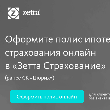
Ипотечное
Оформите полис ипот
страхование
страхования онлайн
в «Зетта Страхование»
(ранее СК «Цюрих»)
Для клиент
Оформить полис онлайн
без визита