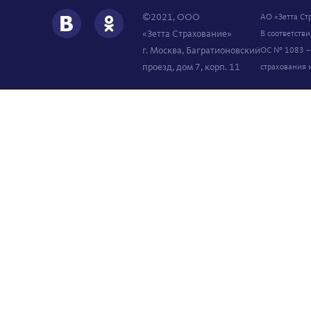
©2021, ООО
АО «Зетта Ст
«Зетта Страхование»
В соответств
г. Москва, Багратионовский
ОС № 1083 – 
проезд, дом 7, корп. 11
страхования 
Оформите заявку
Ваше имя
e-mail
телефон