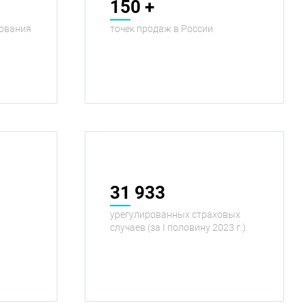
150 +
хования
точек продаж в России
31 933
урегулированных страховых
случаев (за I половину 2023 г.)