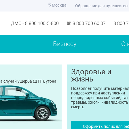
Москва
Обращение для путешестве
ДМС - 8 800 100-5-800
8 800 700 60 07
8 800 
Бизнесу
О 
Здоровье и
жизнь
а случай ущерба (ДТП), угона
Позволяет получить материа
поддержку при наступлении
непредвиденных событий, так
травмы, ожоги, инвалидность
смерть.
Оформить полис для ре