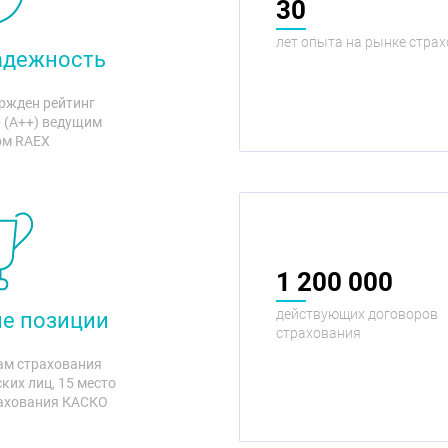
30
лет опыта на рынке стра
адежность
ержден рейтинг
 (A++) ведущим
ом RAEX
1 200 000
действующих договоров
е позиции
страхования
рам страхования
ких лиц, 15 место
рахования КАСКО