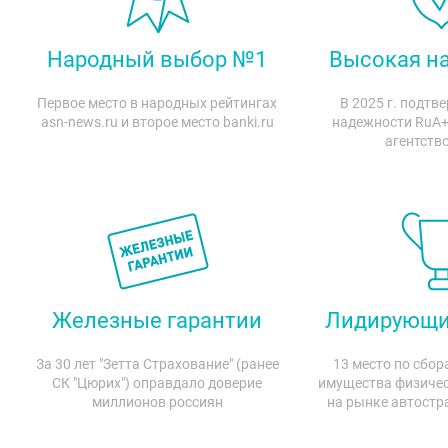
Народный выбор №1
Высокая н
Первое место в народных рейтингах
В 2025 г. подтв
asn-news.ru и второе место banki.ru
надежности RuA+
агентств
Железные гарантии
Лидирующи
За 30 лет "Зетта Страхование" (ранее
13 место по сбо
СК "Цюрих") оправдало доверие
имущества физичес
миллионов россиян
на рынке автост