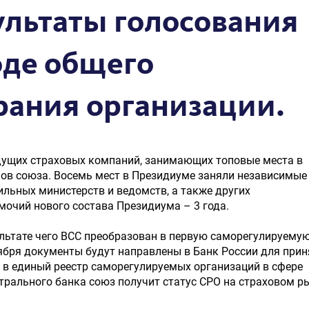
ультаты голосования
оде общего
рания организации.
дущих страховых компаний, занимающих топовые места в
нов союза. Восемь мест в Президиуме заняли независимые
ильных министерств и ведомств, а также других
очий нового состава Президиума – 3 года.
ультате чего ВСС преобразован в первую саморегулируему
ября документы будут направлены в Банк России для прин
С в единый реестр саморегулируемых организаций в сфере
рального банка союз получит статус СРО на страховом р