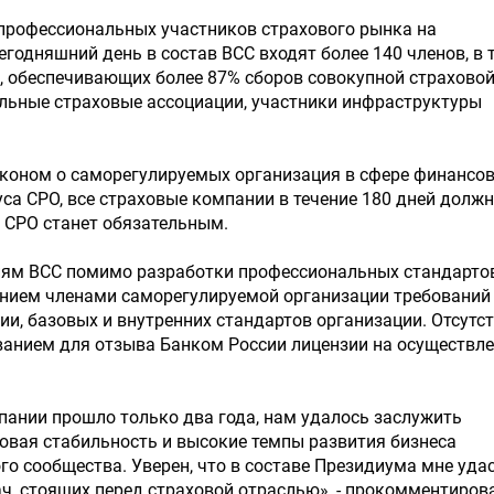
 профессиональных участников страхового рынка на
егодняшний день в состав ВСС входят более 140 членов, в 
, обеспечивающих более 87% сборов совокупной страхово
альные страховые ассоциации, участники инфраструктуры
аконом о саморегулируемых организация в сфере финансо
уса СРО, все страховые компании в течение 180 дней долж
м СРО станет обязательным.
иям ВСС помимо разработки профессиональных стандартов
ением членами саморегулируемой организации требований
и, базовых и внутренних стандартов организации. Отсутс
ванием для отзыва Банком России лицензии на осуществл
мпании прошло только два года, нам удалось заслужить
овая стабильность и высокие темпы развития бизнеса
го сообщества. Уверен, что в составе Президиума мне уда
ч, стоящих перед страховой отраслью», - прокомментиров