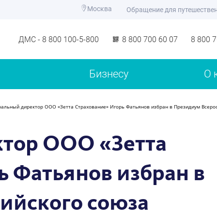
Москва
Обращение для путешестве
ДМС - 8 800 100-5-800
8 800 700 60 07
8 800 
Бизнесу
О 
ральный директор ООО «Зетта Страхование» Игорь Фатьянов избран в Президиум Всерос
ктор ООО «Зетта
ь Фатьянов избран в
ийского союза